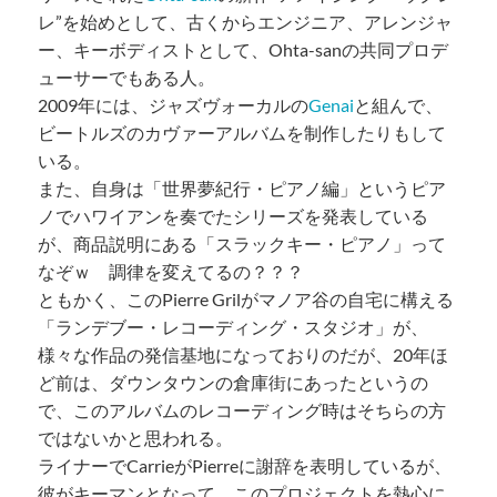
レ”を始めとして、古くからエンジニア、アレンジャ
ー、キーボディストとして、Ohta-sanの共同プロデ
ューサーでもある人。
2009年には、ジャズヴォーカルの
Genai
と組んで、
ビートルズのカヴァーアルバムを制作したりもして
いる。
また、自身は「世界夢紀行・ピアノ編」というピア
ノでハワイアンを奏でたシリーズを発表している
が、商品説明にある「スラックキー・ピアノ」って
なぞｗ 調律を変えてるの？？？
ともかく、このPierre Grilがマノア谷の自宅に構える
「ランデブー・レコーディング・スタジオ」が、
様々な作品の発信基地になっておりのだが、20年ほ
ど前は、ダウンタウンの倉庫街にあったというの
で、このアルバムのレコーディング時はそちらの方
ではないかと思われる。
ライナーでCarrieがPierreに謝辞を表明しているが、
彼がキーマンとなって、このプロジェクトを熱心に