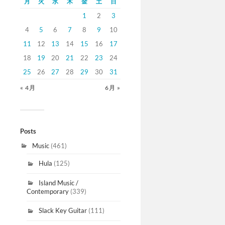
月
火
水
木
金
土
日
1
2
3
4
5
6
7
8
9
10
11
12
13
14
15
16
17
18
19
20
21
22
23
24
25
26
27
28
29
30
31
« 4月
6月 »
Posts
Music
(461)
Hula
(125)
Island Music /
Contemporary
(339)
Slack Key Guitar
(111)