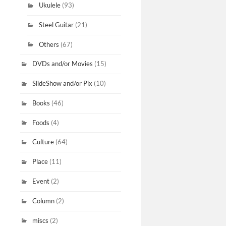
Ukulele
(93)
Steel Guitar
(21)
Others
(67)
DVDs and/or Movies
(15)
SlideShow and/or Pix
(10)
Books
(46)
Foods
(4)
Culture
(64)
Place
(11)
Event
(2)
Column
(2)
miscs
(2)