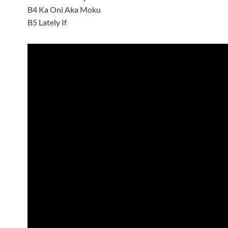
B4 Ka Oni Aka Moku
B5 Lately If