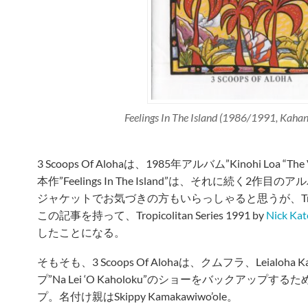
Feelings In The Island (1986/1991, Kaha
3 Scoops Of Alohaは、1985年アルバム”Kinohi Loa “Th
本作”Feelings In The Island”は、それに続く2作目
ジャケットでお気づきの方もいらっしゃると思うが、Tropicol
この記事を持って、Tropicolitan Series 1991 by
Nick Kat
したことになる。
そもそも、3 Scoops Of Alohaは、クムフラ、Leialoha 
プ”Na Lei ‘O Kaholoku”のショーをバックアップ
プ。名付け親はSkippy Kamakawiwo’ole。