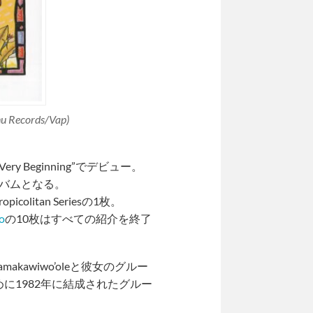
nu Records/Vap)
e Very Beginning”でデビュー。
のアルバムとなる。
itan Seriesの1枚。
o
の10枚はすべての紹介を終了
Kamakawiwo’oleと彼女のグルー
するために1982年に結成されたグルー