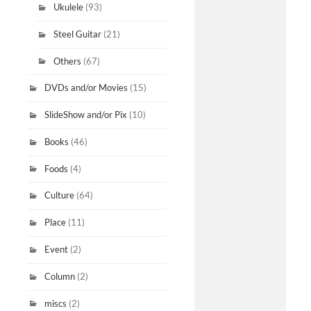
Ukulele
(93)
Steel Guitar
(21)
Others
(67)
DVDs and/or Movies
(15)
SlideShow and/or Pix
(10)
Books
(46)
Foods
(4)
Culture
(64)
Place
(11)
Event
(2)
Column
(2)
miscs
(2)