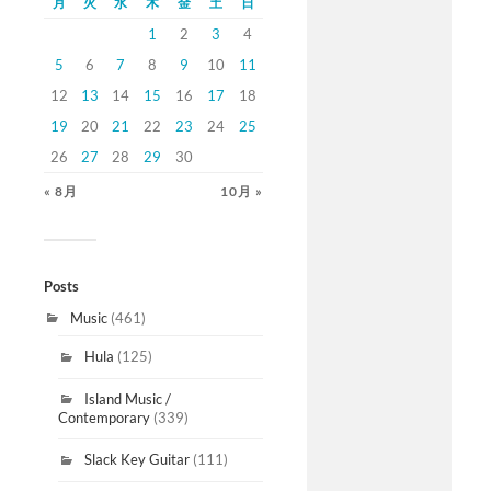
月
火
水
木
金
土
日
1
2
3
4
5
6
7
8
9
10
11
12
13
14
15
16
17
18
19
20
21
22
23
24
25
26
27
28
29
30
« 8月
10月 »
Posts
Music
(461)
Hula
(125)
Island Music /
Contemporary
(339)
Slack Key Guitar
(111)