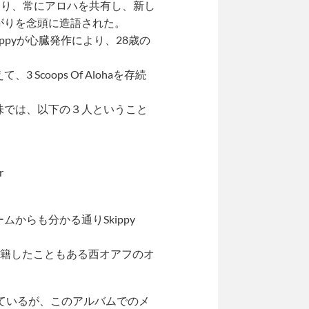
集まり、常にアロハを共有し、新し
がりを念頭に造語された。
ppyが心臓発作により、28歳の
て、3 Scoops Of Alohaを存続
味では、以下の３人ということ
r
からも分かる通りSkippy
籍したこともある西オアフのオ
”をリリースしているが、このアルバムでのメ