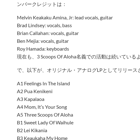
ンバークレジットは：
Melvin Keakaku Amina, Jr: lead vocals, guitar
Brad Lindsey: vocals, bass
Brian Callahan: vocals, guitar
Ben Mejia: vocals, guitar
Roy Hamada: keyboards
現在も、3 Scoops Of Aloha名義での活動は続いてい
で、以下が、オリジナル・アナログLPとしてリリース
A1 Feelings In The Island
A2 Pua Kenikeni
A3 Kapalaoa
A4 Mom, It’s Your Song
A5 Three Scoops Of Aloha
B1 Sweet Lady Of Waihule
B2 Lei Kikania
B3 Keaukaha My Home