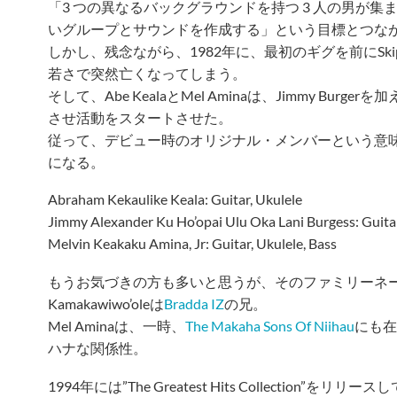
「3 つの異なるバックグラウンドを持つ 3 人の男が
いグループとサウンドを作成する」という目標とつな
しかし、残念ながら、1982年に、最初のギグを前にSki
若さで突然亡くなってしまう。
そして、Abe KealaとMel Aminaは、Jimmy Burgerを加え
させ活動をスタートさせた。
従って、デビュー時のオリジナル・メンバーという意
になる。
Abraham Kekaulike Keala: Guitar, Ukulele
Jimmy Alexander Ku Ho’opai Ulu Oka Lani Burgess: Guita
Melvin Keakaku Amina, Jr: Guitar, Ukulele, Bass
もうお気づきの方も多いと思うが、そのファミリーネーム
Kamakawiwo’oleは
Bradda IZ
の兄。
Mel Aminaは、一時、
The Makaha Sons Of Niihau
にも在
ハナな関係性。
1994年には”The Greatest Hits Collection