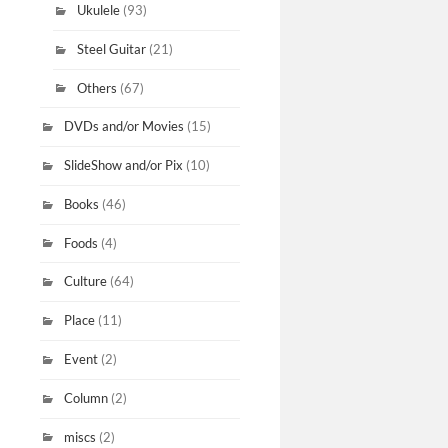
Ukulele
(93)
Steel Guitar
(21)
Others
(67)
DVDs and/or Movies
(15)
SlideShow and/or Pix
(10)
Books
(46)
Foods
(4)
Culture
(64)
Place
(11)
Event
(2)
Column
(2)
miscs
(2)