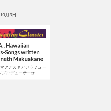
年10月3日
A., Hawaiian
cs-Songs written
nneth Makuakane
マクアカネというミュー
/プロデューサーは…