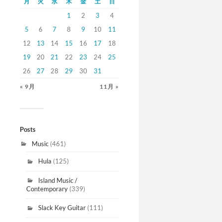
月
火
水
木
金
土
日
1
2
3
4
5
6
7
8
9
10
11
12
13
14
15
16
17
18
19
20
21
22
23
24
25
26
27
28
29
30
31
« 9月
11月 »
Posts
Music
(461)
Hula
(125)
Island Music /
Contemporary
(339)
Slack Key Guitar
(111)